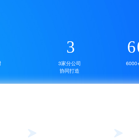
3
6
封
3家分公司
600
协同打造